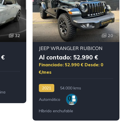
32
20
JEEP WRANGLER RUBICON
 €
Al contado: 52.990 €
Financiado: 52.990 €
Desde: 0
€/mes
2021
54.000 kms
ina
Automático
Híbrido enchufable