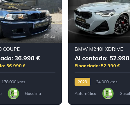
22
 COUPE
BMW M240I XDRIVE
tado: 36.990 €
Al contado: 52.990
do: 36.990 €
Financiado: 52.990 €
178.000 kms
2023
24.000 kms
o
Gasolina
Automático
Gasol