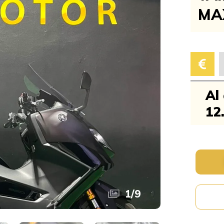
MA
Al
12
1
/
9