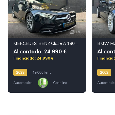
19
MERCEDES-BENZ Clase A 180 AMG
BMW M3
Al contado: 24.990 €
Al con
Financiado: 24.990 €
Financia
2022
49.000 kms
2002
Automático
Gasolina
Automátic