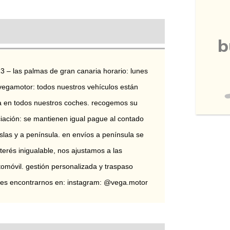
b
13 – las palmas de gran canaria horario: lunes 
vegamotor: todos nuestros vehículos están 
ía en todos nuestros coches. recogemos su 
ciación: se mantienen igual pague al contado 
slas y a península. en envíos a península se 
nterés inigualable, nos ajustamos a las 
omóvil. gestión personalizada y traspaso 
edes encontrarnos en: instagram: @vega.motor