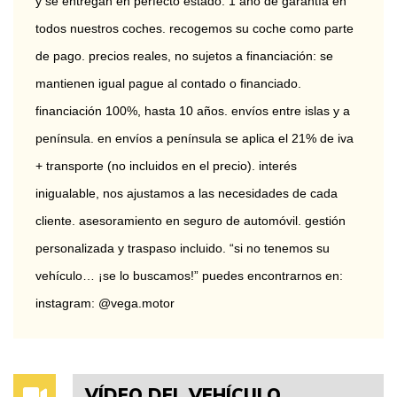
y se entregan en perfecto estado. 1 año de garantía en 
todos nuestros coches. recogemos su coche como parte 
de pago. precios reales, no sujetos a financiación: se 
mantienen igual pague al contado o financiado. 
financiación 100%, hasta 10 años. envíos entre islas y a 
península. en envíos a península se aplica el 21% de iva 
+ transporte (no incluidos en el precio). interés 
inigualable, nos ajustamos a las necesidades de cada 
cliente. asesoramiento en seguro de automóvil. gestión 
personalizada y traspaso incluido. “si no tenemos su 
vehículo… ¡se lo buscamos!” puedes encontrarnos en: 
instagram: @vega.motor
VÍDEO DEL VEHÍCULO