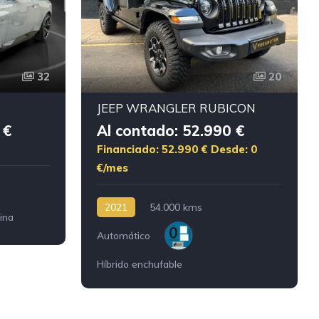
32
20
JEEP WRANGLER RUBICON
 €
Al contado: 52.990 €
Financiado: 52.990 €
Desde: 0
€/mes
2021
54.000 kms
ina
Automático
Híbrido enchufable