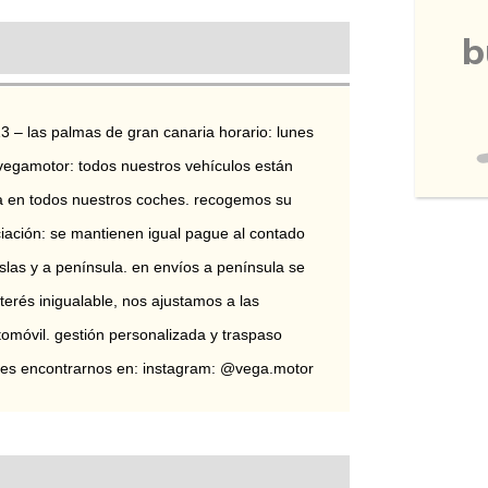
b
13 – las palmas de gran canaria horario: lunes 
vegamotor: todos nuestros vehículos están 
ía en todos nuestros coches. recogemos su 
ciación: se mantienen igual pague al contado 
slas y a península. en envíos a península se 
nterés inigualable, nos ajustamos a las 
omóvil. gestión personalizada y traspaso 
edes encontrarnos en: instagram: @vega.motor