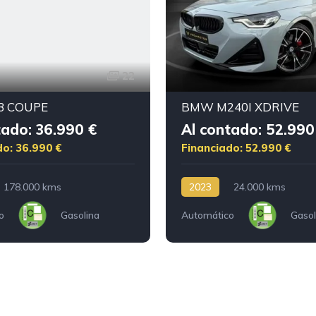
22
 COUPE
BMW M240I XDRIVE
tado: 36.990 €
Al contado: 52.990
do: 36.990 €
Financiado: 52.990 €
178.000 kms
2023
24.000 kms
o
Gasolina
Automático
Gasol