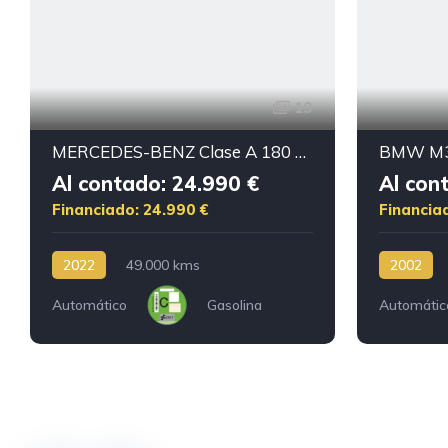
19
MERCEDES-BENZ Clase A 180 AMG
BMW M3
Al contado: 24.990 €
Al con
Financiado: 24.990 €
Financia
2022
49.000 kms
2002
Automático
Gasolina
Automátic