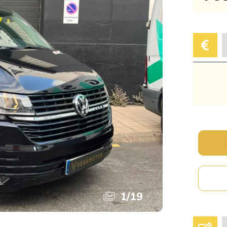
1
/
19