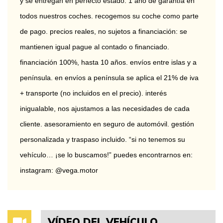
y se entregan en perfecto estado. 1 año de garantía en 
todos nuestros coches. recogemos su coche como parte 
de pago. precios reales, no sujetos a financiación: se 
mantienen igual pague al contado o financiado. 
financiación 100%, hasta 10 años. envíos entre islas y a 
península. en envíos a península se aplica el 21% de iva 
+ transporte (no incluidos en el precio). interés 
inigualable, nos ajustamos a las necesidades de cada 
cliente. asesoramiento en seguro de automóvil. gestión 
personalizada y traspaso incluido. “si no tenemos su 
vehículo… ¡se lo buscamos!” puedes encontrarnos en: 
instagram: @vega.motor
VÍDEO DEL VEHÍCULO