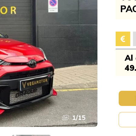
PA
Al
49
1
/
15