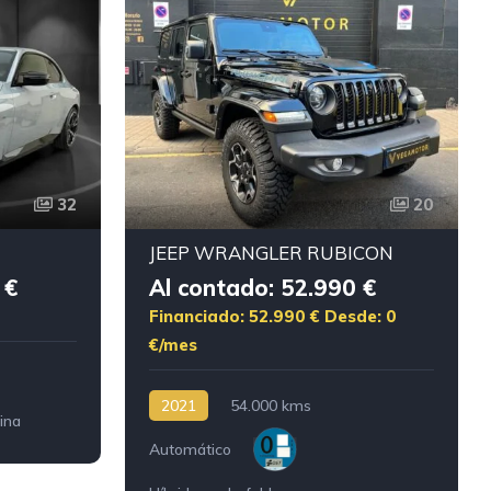
32
20
JEEP WRANGLER RUBICON
 €
Al contado: 52.990 €
Financiado: 52.990 €
Desde: 0
€/mes
2021
54.000 kms
ina
Automático