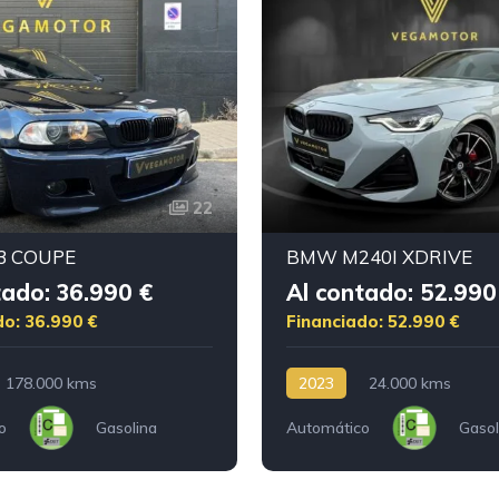
22
 COUPE
BMW M240I XDRIVE
tado: 36.990 €
Al contado: 52.990
do: 36.990 €
Financiado: 52.990 €
178.000 kms
2023
24.000 kms
o
Gasolina
Automático
Gasol