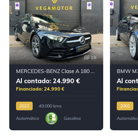
19
MERCEDES-BENZ Clase A 180 AMG
BMW M3
Al contado: 24.990 €
Al con
Financiado: 24.990 €
Financia
2022
49.000 kms
2002
Automático
Gasolina
Automátic