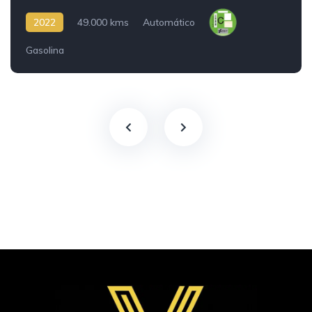
2022
49.000 kms
Automático
Gasolina