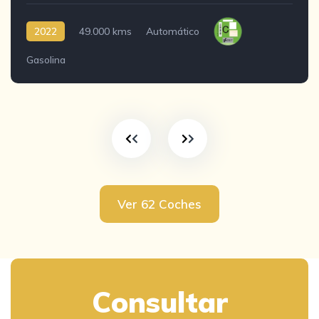
2022
49.000 kms
Automático
Gasolina
Ver 62 Coches
Consultar