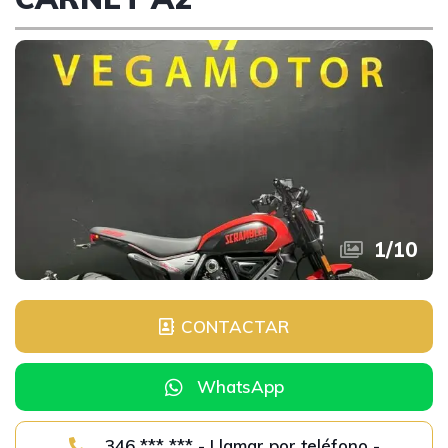
1
/
10
CONTACTAR
WhatsApp
346 *** *** - Llamar por teléfono -