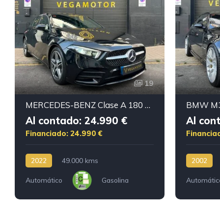
19
MERCEDES-BENZ Clase A 180 AMG
BMW M3
Al contado: 24.990 €
Al con
Financiado: 24.990 €
Financia
2022
49.000 kms
2002
Automático
Gasolina
Automátic