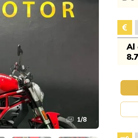
Al
8.
1
/
8