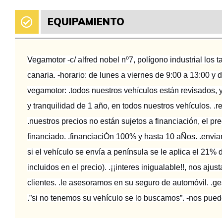
EQUIPAMIENTO
Vegamotor -c/ alfred nobel nº7, polígono industrial los 
canaria. -horario: de lunes a viernes de 9:00 a 13:00 y 
vegamotor: .todos nuestros vehículos están revisados, y
y tranquilidad de 1 año, en todos nuestros vehículos. 
.nuestros precios no están sujetos a financiación, el p
financiado. .financiaciÓn 100% y hasta 10 aÑos. .enviam
si el vehículo se envía a península se le aplica el 21% 
incluidos en el precio). .¡¡interes inigualable!!, nos aj
clientes. .le asesoramos en su seguro de automóvil. .ge
.”si no tenemos su vehículo se lo buscamos”. -nos pue