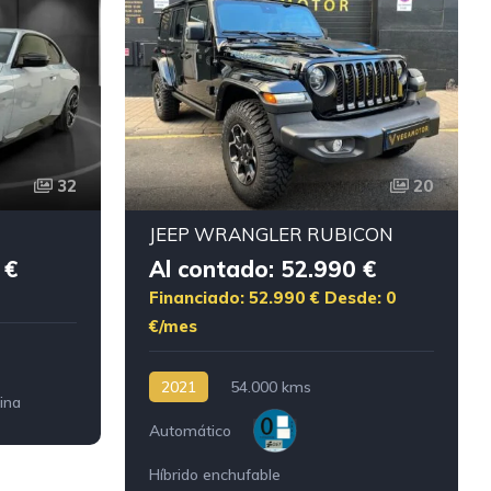
32
20
JEEP WRANGLER RUBICON
 €
Al contado: 52.990 €
Financiado: 52.990 €
Desde: 0
€/mes
2021
54.000 kms
ina
Automático
Híbrido enchufable