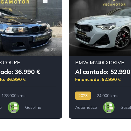
22
 COUPE
BMW M240I XDRIVE
tado: 36.990 €
Al contado: 52.990
do: 36.990 €
Financiado: 52.990 €
178.000 kms
2023
24.000 kms
o
Gasolina
Automático
Gasol